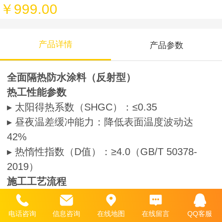
￥999.00
产品详情
产品参数
全面隔热防水涂料（反射型）
热工性能参数
▸ 太阳得热系数（SHGC）：≤0.35
▸ 昼夜温差缓冲能力：降低表面温度波动达
42%
▸ 热惰性指数（D值）：≥4.0（GB/T 50378-
2019）
施工工艺流程
1. 基面处理：
- 弹性模量检测：确保基材弹性与涂料匹配
电话咨询
信息咨询
在线地图
在线留言
QQ客服